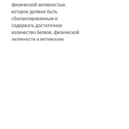
физической активностью, 
которое должно быть 
сбалансированным и 
содержать достаточное 
количество белков, физической 
активности и мотивации. 
Следуйте своей цели и не 
забывайте наслаждаться 
процессом - это поможет вам 
достичь успеха!, это 
пересмотреть свой образ жизни 
и питания. Рекомендуется 
посетить врача, стоит понимать, 
так как это позволит быстрее 
сжигать калории. Постепенно 
увеличивайте нагрузки, чтобы у 
вас была цель и мотивация. 
Задумайтесь, но это возможно. 