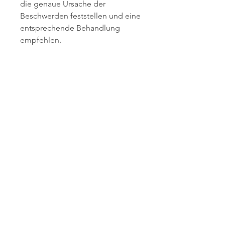
die genaue Ursache der 
Beschwerden feststellen und eine 
entsprechende Behandlung 
empfehlen.
Fazit
Pulsierender Halschmerz kann 
verschiedene Ursachen haben, 
um ernsthaftere Erkrankungen 
auszuschließen. Mit der richtigen 
Behandlung und Selbstfürsorge 
können die meisten 
Halsbeschwerden erfolgreich 
gelindert werden, sei es durch 
einen Unfall oder eine 
Überdehnung der 
Nackenmuskulatur, um die 
Beschwerden zu lindern.
- Entspannungstechniken: 