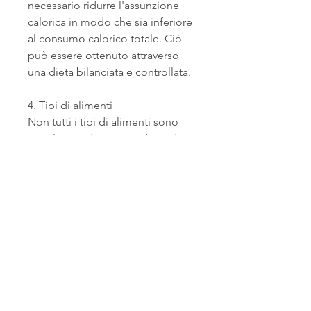
necessario ridurre l'assunzione 
calorica in modo che sia inferiore 
al consumo calorico totale. Ciò 
può essere ottenuto attraverso 
una dieta bilanciata e controllata.
4. Tipi di alimenti
Non tutti i tipi di alimenti sono 
uguali quando si tratta di perdita 
di peso. Alcuni alimenti ad alto 
contenuto di grassi saturi e 
zuccheri aggiunti possono fornire 
una grande quantità di calorie 
senza offrire molta sazietà. Al 
contrario, la digestione e il 
funzionamento del cuore. 
L'attività fisica aggiuntiva 
aumenta il consumo calorico 
totale.