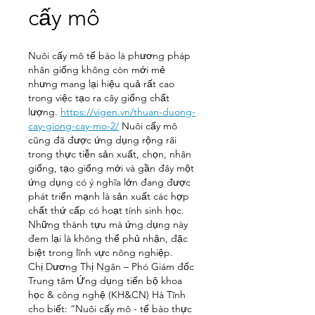
cấy mô
Nuôi cấy mô tế bào là phương pháp 
nhân giống không còn mới mẻ 
nhưng mang lại hiệu quả rất cao 
trong việc tạo ra cây giống chất 
lượng. 
https://vigen.vn/thuan-duong-
cay-giong-cay-mo-2/
 Nuôi cấy mô 
cũng đã được ứng dụng rộng rãi 
trong thực tiễn sản xuất, chọn, nhân 
giống, tạo giống mới và gần đây một 
ứng dụng có ý nghĩa lớn đang được 
phát triển mạnh là sản xuất các hợp 
chất thứ cấp có hoạt tính sinh học. 
Những thành tựu mà ứng dụng này 
đem lại là không thể phủ nhận, đặc 
biệt trong lĩnh vực nông nghiệp.
Chị Dương Thị Ngân – Phó Giám đốc 
Trung tâm Ứng dụng tiến bộ khoa 
học & công nghệ (KH&CN) Hà Tĩnh 
cho biết: “Nuôi cấy mô - tế bào thực 