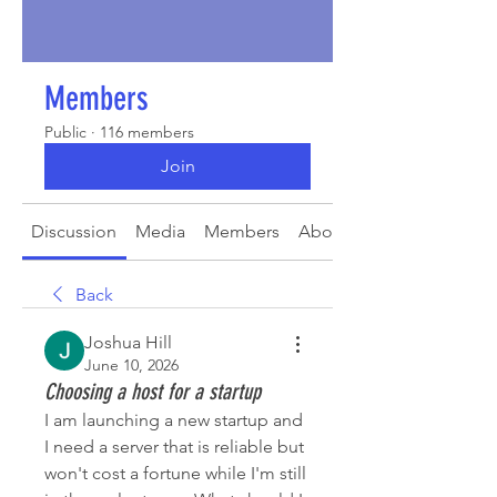
Members
Public
·
116 members
Join
Discussion
Media
Members
About
Back
Joshua Hill
June 10, 2026
Choosing a host for a startup
I am launching a new startup and 
I need a server that is reliable but 
won't cost a fortune while I'm still 