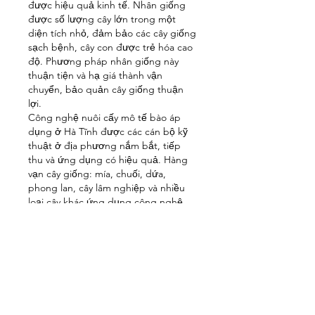
được hiệu quả kinh tế. Nhân giống 
được số lượng cây lớn trong một 
diện tích nhỏ, đảm bảo các cây giống 
sạch bệnh, cây con được trẻ hóa cao 
độ. Phương pháp nhân giống này 
thuận tiện và hạ giá thành vận 
chuyển, bảo quản cây giống thuận 
lợi.
Công nghệ nuôi cấy mô tế bào áp 
dụng ở Hà Tĩnh được các cán bộ kỹ 
thuật ở địa phương nắm bắt, tiếp 
thu và ứng dụng có hiệu quả. Hàng 
vạn cây giống: mía, chuối, dứa, 
phong lan, cây lâm nghiệp và nhiều 
loại cây khác ứng dụng công nghệ 
này và được đưa vào sản xuất trên 
địa bàn tỉnh. Hiện nay, trung tâm có 
thể làm chủ được công nghệ và sản 
xuất với quy mô, số lượng lớn - chị 
Dương Thị Ngân cho biết thêm.
Tuy nhiên, giá thành sản xuất cây 
giống hiện tại vẫn còn khá cao, hơn 
nữa, công tác chọn giống chưa được 