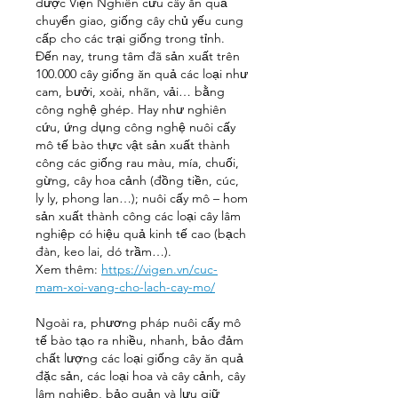
được Viện Nghiên cứu cây ăn quả 
chuyển giao, giống cây chủ yếu cung 
cấp cho các trại giống trong tỉnh. 
Đến nay, trung tâm đã sản xuất trên 
100.000 cây giống ăn quả các loại như 
cam, bưởi, xoài, nhãn, vải… bằng 
công nghệ ghép. Hay như nghiên 
cứu, ứng dụng công nghệ nuôi cấy 
mô tế bào thực vật sản xuất thành 
công các giống rau màu, mía, chuối, 
gừng, cây hoa cảnh (đồng tiền, cúc, 
ly ly, phong lan…); nuôi cấy mô – hom 
sản xuất thành công các loại cây lâm 
nghiệp có hiệu quả kinh tế cao (bạch 
đàn, keo lai, dó trầm…).
Xem thêm: 
https://vigen.vn/cuc-
mam-xoi-vang-cho-lach-cay-mo/
Ngoài ra, phương pháp nuôi cấy mô 
tế bào tạo ra nhiều, nhanh, bảo đảm 
chất lượng các loại giống cây ăn quả 
đặc sản, các loại hoa và cây cảnh, cây 
lâm nghiệp, bảo quản và lưu giữ 