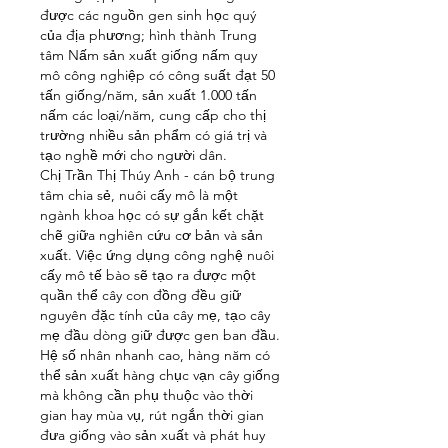
được các nguồn gen sinh học quý 
của địa phương; hình thành Trung 
tâm Nấm sản xuất giống nấm quy 
mô công nghiệp có công suất đạt 50 
tấn giống/năm, sản xuất 1.000 tấn 
nấm các loại/năm, cung cấp cho thị 
trường nhiều sản phẩm có giá trị và 
tạo nghề mới cho người dân.
Chị Trần Thị Thúy Anh - cán bộ trung 
tâm chia sẻ, nuôi cấy mô là một 
ngành khoa học có sự gắn kết chặt 
chẽ giữa nghiên cứu cơ bản và sản 
xuất. Việc ứng dụng công nghệ nuôi 
cấy mô tế bào sẽ tạo ra được một 
quần thể cây con đồng đều giữ 
nguyên đặc tính của cây mẹ, tạo cây 
mẹ đầu dòng giữ được gen ban đầu. 
Hệ số nhân nhanh cao, hàng năm có 
thể sản xuất hàng chục vạn cây giống 
mà không cần phụ thuộc vào thời 
gian hay mùa vụ, rút ngắn thời gian 
đưa giống vào sản xuất và phát huy 