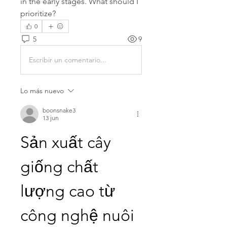
in the early stages. What should I 
prioritize?
0
5
9
Escribir un comentario...
Lo más nuevo
boonsnake3
13 jun
Sản xuất cây 
giống chất 
lượng cao từ 
công nghệ nuôi 