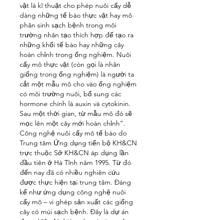
vật là kĩ thuật cho phép nuôi cấy dễ 
dàng những tế bào thực vật hay mô 
phân sinh sạch bệnh trong môi 
trường nhân tạo thích hợp để tạo ra 
những khối tế bào hay những cây 
hoàn chỉnh trong ống nghiệm. Nuôi 
cấy mô thực vật (còn gọi là nhân 
giống trong ống nghiệm) là người ta 
cắt một mẫu mô cho vào ống nghiệm 
có môi trường nuôi, bổ sung các 
hormone chính là auxin và cytokinin. 
Sau một thời gian, từ mẫu mô đó sẽ 
mọc lên một cây mới hoàn chỉnh”.
Công nghệ nuôi cấy mô tế bào do 
Trung tâm Ứng dụng tiến bộ KH&CN 
trực thuộc Sở KH&CN áp dụng lần 
đầu tiên ở Hà Tĩnh năm 1995. Từ đó 
đến nay đã có nhiều nghiên cứu 
được thực hiện tại trung tâm. Đáng 
kể như ứng dụng công nghệ nuôi 
cấy mô – vi ghép sản xuất các giống 
cây có múi sạch bệnh. Đây là dự án 