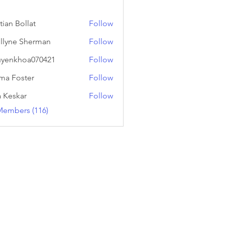
tian Bollat
Follow
llyne Sherman
Follow
yenkhoa070421
Follow
hoa070421
a Foster
Follow
a Keskar
Follow
Members (116)