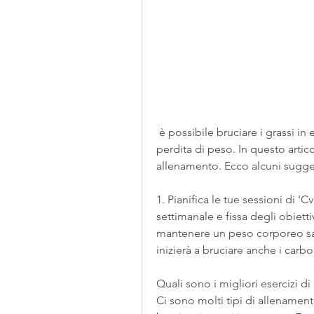
 è possibile bruciare i grassi in eccesso e raggiungere i propri obiettivi di 
perdita di peso. In questo artico
allenamento. Ecco alcuni sugge
1. Pianifica le tue sessioni di 'C
settimanale e fissa degli obietti
mantenere un peso corporeo sano
inizierà a bruciare anche i carboi
Quali sono i migliori esercizi di 
Ci sono molti tipi di allenament