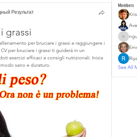
Members
ный Результат
Kris
Ave
i grassi
ngu
nguyenk
llenamento per bruciare i grassi e raggiungere i 
Emm
o CV per bruciare i grassi ti guiderà in un 
i esercizi efficaci e consigli nutrizionali. Inizia 
Riy
n modo sano e duraturo.
See All 