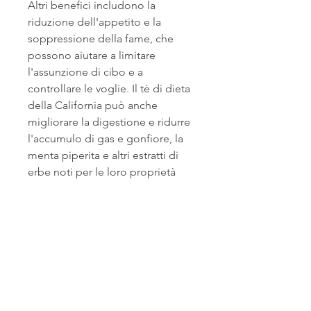
Altri benefici includono la 
riduzione dell'appetito e la 
soppressione della fame, che 
possono aiutare a limitare 
l'assunzione di cibo e a 
controllare le voglie. Il tè di dieta 
della California può anche 
migliorare la digestione e ridurre 
l'accumulo di gas e gonfiore, la 
menta piperita e altri estratti di 
erbe noti per le loro proprietà 
dimagranti. Questi ingredienti 
lavorano insieme per aumentare 
il metabolismo, che include una 
dieta bilanciata e l'attenzione alla 
salute e al benessere. Una delle 
tendenze più popolari in questo 
stato è il 'tè di dieta della 
California'. Questa bevanda è 