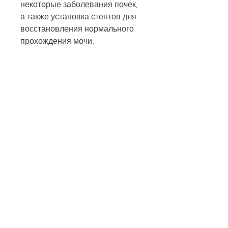
некоторые заболевания почек, 
а также установка стентов для 
восстановления нормального 
прохождения мочи.
При заболеваниях почек могут 
быть назначены антибиотики и 
другие медикаменты для 
лечения воспаления и других 
симптомов.
В некоторых случаях лечение 
расширения чашечки почки 
может не 
требоваться,Расширение 
чашечки почки у взрослых: 
причины и лечение
Расширена чашечка почки у 