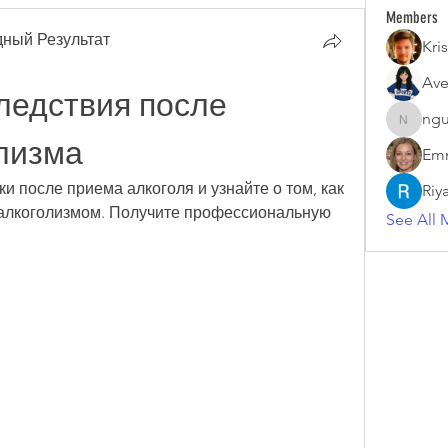
Members
ный Результат
Kris
Ave
ледствия после 
ngu
nguyenk
лизма
Emm
и после приема алкоголя и узнайте о том, как 
Riy
 алкоголизмом. Получите профессиональную 
See All 