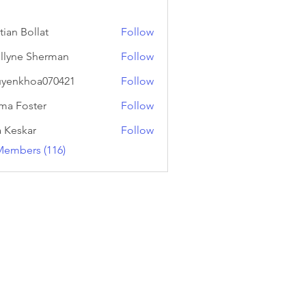
tian Bollat
Follow
llyne Sherman
Follow
yenkhoa070421
Follow
hoa070421
a Foster
Follow
a Keskar
Follow
Members (116)