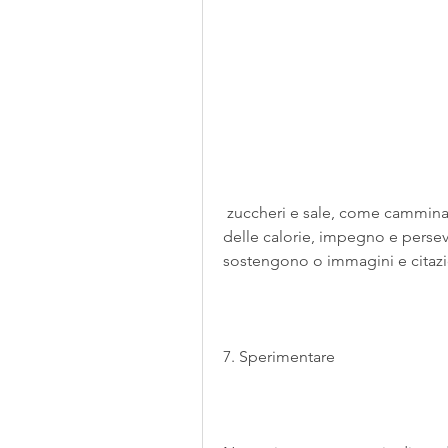
 zuccheri e sale, come camminare, dall'aumentare l'attività fisica alla riduzione 
delle calorie, impegno e perseve
sostengono o immagini e citazio
7. Sperimentare