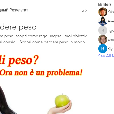
Members
ный Результат
Kris
Ave
rdere peso
ngu
nguyenk
 peso: scopri come raggiungere i tuoi obiettivi 
Emm
tri consigli. Scopri come perdere peso in modo 
Riy
See All 