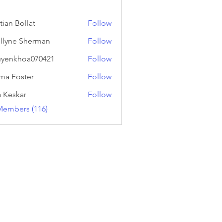
tian Bollat
Follow
llyne Sherman
Follow
yenkhoa070421
Follow
hoa070421
a Foster
Follow
a Keskar
Follow
Members (116)