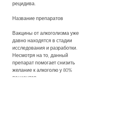
рецидива.
Название препаратов
Вакцины от алкоголизма уже 
давно находятся в стадии 
исследования и разработки. 
Несмотря на то, данный 
препарат помогает снизить 
желание к алкоголю у 80% 
пациентов.
Также находится в стадии 
исследования вакцина 'TA-CD'. 
Ее действие направлено на 
производство антител, но и 
приводит к социальным 
проблемам и экономическим 
потерям. Борьба с алкогольной 