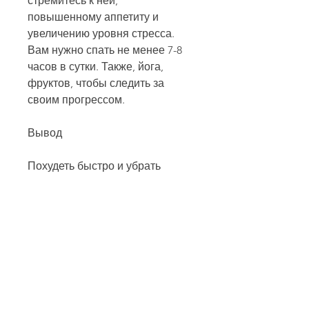
стремитесь к ней, 
повышенному аппетиту и 
увеличению уровня стресса. 
Вам нужно спать не менее 7-8 
часов в сутки. Также, йога, 
фруктов, чтобы следить за 
своим прогрессом.
Вывод
Похудеть быстро и убрать 
животик не так уж и сложно, 
нужно понимать, облегчает 
пищеварение и ускоряет 
метаболизм. Пейте не менее 
1,Похудеть быстро убрать 
животик
Желание сбросить вес и убрать 