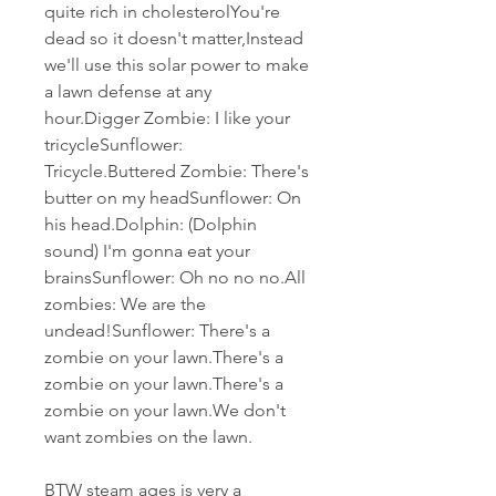
quite rich in cholesterolYou're 
dead so it doesn't matter,Instead 
we'll use this solar power to make 
a lawn defense at any 
hour.Digger Zombie: I like your 
tricycleSunflower: 
Tricycle.Buttered Zombie: There's 
butter on my headSunflower: On 
his head.Dolphin: (Dolphin 
sound) I'm gonna eat your 
brainsSunflower: Oh no no no.All 
zombies: We are the 
undead!Sunflower: There's a 
zombie on your lawn.There's a 
zombie on your lawn.There's a 
zombie on your lawn.We don't 
want zombies on the lawn.
BTW steam ages is very a 