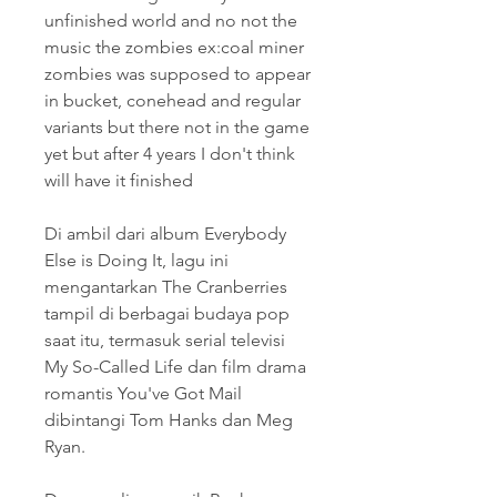
unfinished world and no not the 
music the zombies ex:coal miner 
zombies was supposed to appear 
in bucket, conehead and regular 
variants but there not in the game 
yet but after 4 years I don't think 
will have it finished
Di ambil dari album Everybody 
Else is Doing It, lagu ini 
mengantarkan The Cranberries 
tampil di berbagai budaya pop 
saat itu, termasuk serial televisi 
My So-Called Life dan film drama 
romantis You've Got Mail 
dibintangi Tom Hanks dan Meg 
Ryan.