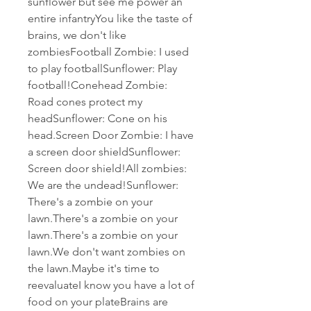
sunflower but see me power an 
entire infantryYou like the taste of 
brains, we don't like 
zombiesFootball Zombie: I used 
to play footballSunflower: Play 
football!Conehead Zombie: 
Road cones protect my 
headSunflower: Cone on his 
head.Screen Door Zombie: I have 
a screen door shieldSunflower: 
Screen door shield!All zombies: 
We are the undead!Sunflower: 
There's a zombie on your 
lawn.There's a zombie on your 
lawn.There's a zombie on your 
lawn.We don't want zombies on 
the lawn.Maybe it's time to 
reevaluateI know you have a lot of 
food on your plateBrains are 