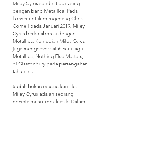
Miley Cyrus sendiri tidak asing 
dengan band Metallica. Pada 
konser untuk mengenang Chris 
Cornell pada Januari 2019, Miley 
Cyrus berkolaborasi dengan 
Metallica. Kemudian Miley Cyrus 
juga mengcover salah satu lagu 
Metallica, Nothing Else Matters, 
di Glastonbury pada pertengahan 
tahun ini.
Sudah bukan rahasia lagi jika 
Miley Cyrus adalah seorang 
pecinta musik rock klasik. Dalam 
beberapa tahun terakhir lagu-
kagu dari band macam Led 
Zeppelin, Pink Floyd, The 
Beatles, Nine Inch Nails, Def 
Leppard, hingga Fleetwood 