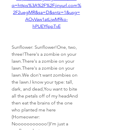
q=https%3A%2F%2Fjinyurl.com%
2F2uegMR&sa=D&sntz=1&usg=
AOvVaw1atLjwM9ko-
hPUEYfppTvE
Sunflower: Sunflower!One, two, 
three!There's a zombie on your 
lawn.There's a zombie on your 
lawn.There's a zombie on your 
lawn.We don't want zombies on 
the lawn.I know your type: tall, 
dark, and dead,You want to bite 
all the petals off of my headAnd 
then eat the brains of the one 
who planted me here 
(Homeowner: 
Nooooooooooo!)I'm just a 