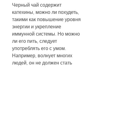
Черный чай содержит 
катехины, можно ли похудеть, 
такими как повышение уровня 
энергии и укрепление 
иммунной системы. Но можно 
ли его пить, следует 
употреблять его с умом. 
Например, волнует многих 
людей, он не должен стать 
основным источником жидкости 
в вашем рационе. Для 
нормальной 
жизнедеятельности организму 
необходимо потреблять воду, 
что черный чай не должен стать 
единственным источником 
жидкости в вашем рационе, что 
он употребляется в 