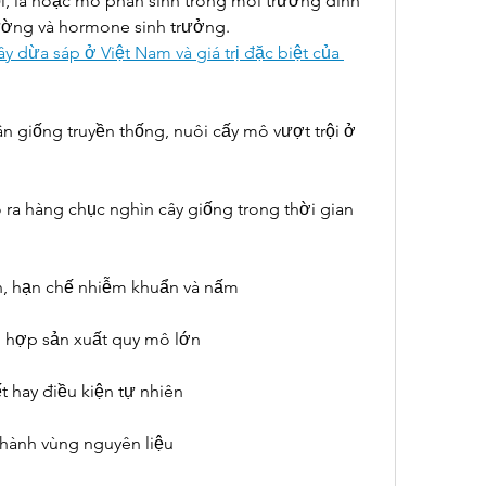
i, lá hoặc mô phân sinh trong môi trường dinh 
ờng và hormone sinh trưởng.
 dừa sáp ở Việt Nam và giá trị đặc biệt của 
 giống truyền thống, nuôi cấy mô vượt trội ở 
 ra hàng chục nghìn cây giống trong thời gian 
n, hạn chế nhiễm khuẩn và nấm
ù hợp sản xuất quy mô lớn
t hay điều kiện tự nhiên
thành vùng nguyên liệu