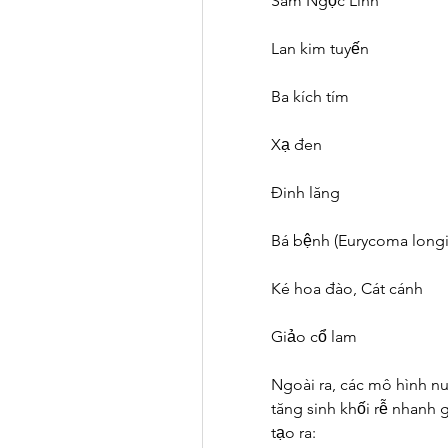
Sâm Ngọc Linh
Lan kim tuyến
Ba kích tím
Xạ đen
Đinh lăng
Bá bệnh (Eurycoma longif
Ké hoa đào, Cát cánh
Giảo cổ lam
Ngoài ra, các mô hình nuô
tăng sinh khối rễ nhanh g
tạo ra: