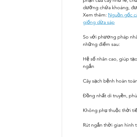
phận của cây như rễ, chồ
dưỡng chứa khoáng, đư
Xem thêm: 
Nguồn gốc cây
giống dừa sáp
So với phương pháp nhân
những điểm sau:
Hệ số nhân cao, giúp tạo
ngắn
Cây sạch bệnh hoàn toà
Đồng nhất di truyền, ph
Không phụ thuộc thời tiế
Rút ngắn thời gian hình 