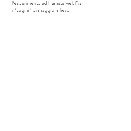
l'esperimento ad Hamsterviel. Fra 
i "cugini" di maggior rilievo 
spiccano 625, prototipo di Stitch 
amante dei Sandwich e spalla 
comica di Gantu; Angel, 
l'esperimento 624, interesse 
sentimentale di Stitch; 007, Jiji, 
uguale in tutto e per tutto a uno 
shi-tzu terrestre e per questo 
adottata senza problemi da 
Mertle; 199, Ficcanaso, il cui 
nome parla da sé, ricorre in pochi 
episodi ma il suo ruolo si rivela 
decisivo. In un episodio compare 
addirittura 627, versione 
aggiornata di Stitch, a detta di 
Jumba, completamente 
malvagia. Altre puntate 
memorabili sono le quattro della 