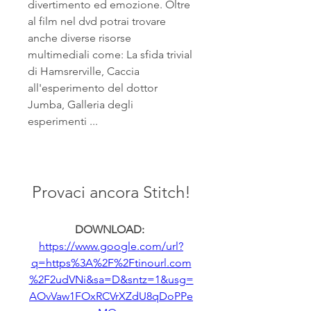
divertimento ed emozione. Oltre 
al film nel dvd potrai trovare 
anche diverse risorse 
multimediali come: La sfida trivial 
di Hamsrerville, Caccia 
all'esperimento del dottor 
Jumba, Galleria degli 
esperimenti ... 
Provaci ancora Stitch!
DOWNLOAD: 
https://www.google.com/url?
q=https%3A%2F%2Ftinourl.com
%2F2udVNi&sa=D&sntz=1&usg=
AOvVaw1FOxRCVrXZdU8qDoPPe