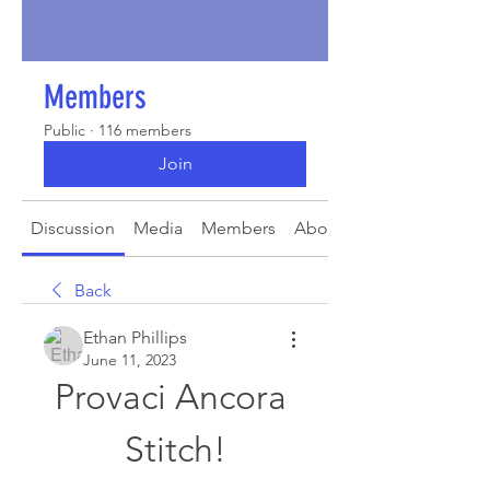
Members
Public
·
116 members
Join
Discussion
Media
Members
About
Back
Ethan Phillips
June 11, 2023
Provaci Ancora 
Stitch!