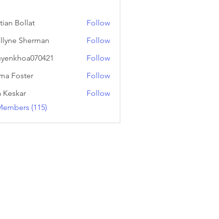
tian Bollat
Follow
llyne Sherman
Follow
yenkhoa070421
Follow
hoa070421
a Foster
Follow
a Keskar
Follow
Members (115)