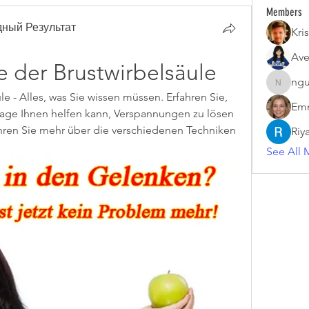
Members
ный Результат
Kris
Ave
 der Brustwirbelsäule
ngu
nguyenk
 - Alles, was Sie wissen müssen. Erfahren Sie, 
Emm
age Ihnen helfen kann, Verspannungen zu lösen 
hren Sie mehr über die verschiedenen Techniken 
Riy
See All 