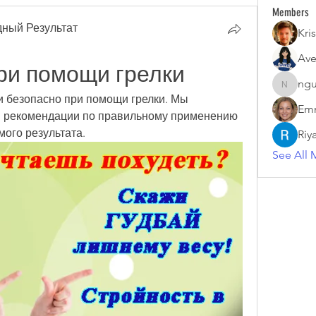
Members
ный Результат
Kris
Ave
при помощи грелки
ngu
nguyenk
 и безопасно при помощи грелки. Мы 
Emm
и рекомендации по правильному применению 
мого результата.
Riy
See All 