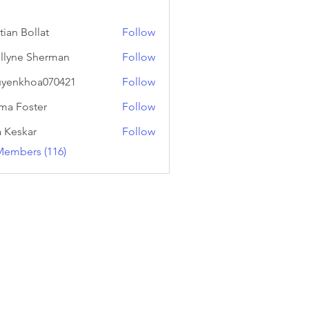
tian Bollat
Follow
llyne Sherman
Follow
yenkhoa070421
Follow
hoa070421
a Foster
Follow
a Keskar
Follow
Members (116)