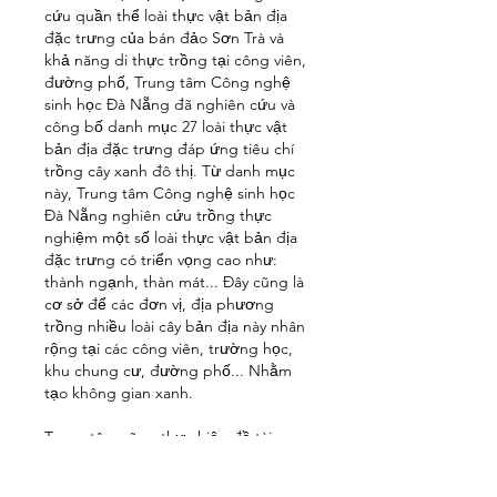
cứu quần thể loài thực vật bản địa 
đặc trưng của bán đảo Sơn Trà và 
khả năng di thực trồng tại công viên, 
đường phố, Trung tâm Công nghệ 
sinh học Đà Nẵng đã nghiên cứu và 
công bố danh mục 27 loài thực vật 
bản địa đặc trưng đáp ứng tiêu chí 
trồng cây xanh đô thị. Từ danh mục 
này, Trung tâm Công nghệ sinh học 
Đà Nẵng nghiên cứu trồng thực 
nghiệm một số loài thực vật bản địa 
đặc trưng có triển vọng cao như: 
thành ngạnh, thàn mát... Đây cũng là 
cơ sở để các đơn vị, địa phương 
trồng nhiều loài cây bản địa này nhân 
rộng tại các công viên, trường học, 
khu chung cư, đường phố... Nhằm 
tạo không gian xanh.
Trung tâm cũng thực hiện đề tài 
nghiên cứu bảo tồn và phát triển 
nguồn gen cây hoa đào chuông tại 