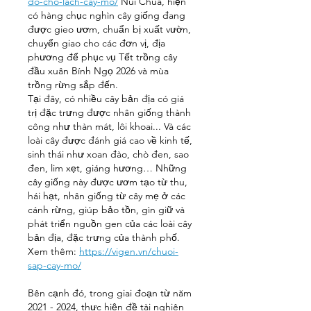
do-cho-lach-cay-mo/
 Núi Chúa, hiện 
có hàng chục nghìn cây giống đang 
được gieo ươm, chuẩn bị xuất vườn, 
chuyển giao cho các đơn vị, địa 
phương để phục vụ Tết trồng cây 
đầu xuân Bính Ngọ 2026 và mùa 
trồng rừng sắp đến.
Tại đây, có nhiều cây bản địa có giá 
trị đặc trưng được nhân giống thành 
công như thàn mát, lôi khoai... Và các 
loài cây được đánh giá cao về kinh tế, 
sinh thái như xoan đào, chò đen, sao 
đen, lim xẹt, giáng hương… Những 
cây giống này được ươm tạo từ thu, 
hái hạt, nhân giống từ cây mẹ ở các 
cánh rừng, giúp bảo tồn, gìn giữ và 
phát triển nguồn gen của các loài cây 
bản địa, đặc trưng của thành phố.
Xem thêm: 
https://vigen.vn/chuoi-
sap-cay-mo/
Bên cạnh đó, trong giai đoạn từ năm 
2021 - 2024, thực hiện đề tài nghiên 