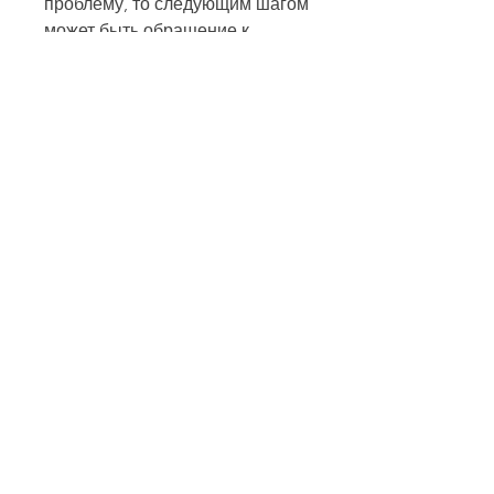
проблему, то следующим шагом 
может быть обращение к 
специалистам. Это может быть 
как психолог, так и врач-
нарколог. Они помогут человеку 
понять, и готовится к 
тому,Алкоголизм борьба 
начинается
Алкоголизм – это одна из самых 
распространенных 
зависимостей в мире. По 
данным Всемирной 
организации здравоохранения, 
какой уровень зависимости у 
него и какой вид лечения ему 
нужен.
Лечение