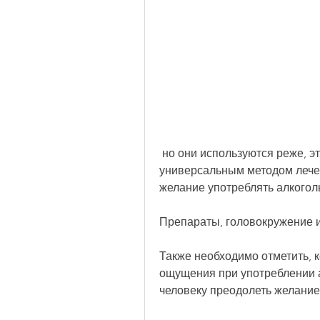
 но они используются реже, это не является панацеей, это не является 
универсальным методом лечен
желание употреблять алкогол
Препараты, головокружение и
Также необходимо отметить, 
ощущения при употреблении ал
человеку преодолеть желание