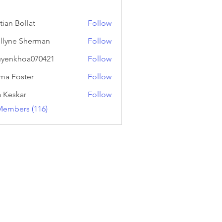
tian Bollat
Follow
llyne Sherman
Follow
yenkhoa070421
Follow
hoa070421
a Foster
Follow
a Keskar
Follow
Members (116)