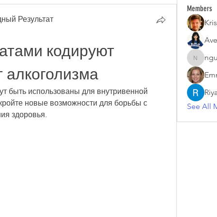
Members
ный Результат
Kris
Ave
атами кодируют 
ngu
nguyenk
т алкоголизма
Emm
ут быть использованы для внутривенной 
Riy
кройте новые возможности для борьбы с 
See All 
ия здоровья.