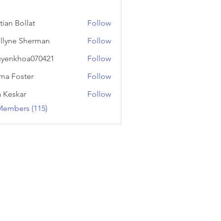
tian Bollat
Follow
llyne Sherman
Follow
yenkhoa070421
Follow
hoa070421
a Foster
Follow
a Keskar
Follow
Members (115)