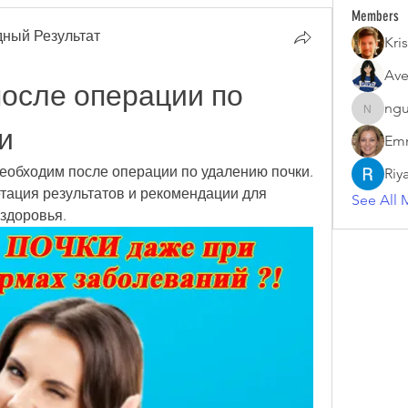
Members
ный Результат
Kris
Ave
осле операции по 
ngu
nguyenk
и
Emm
необходим после операции по удалению почки. 
Riy
тация результатов и рекомендации для 
See All 
здоровья.