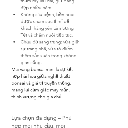
thẩm mỹ lâu dài, giữ dáng 
đẹp nhiều năm.
Không sâu bệnh, bền hoa: 
được chăm sóc tỉ mỉ để 
khách hàng yên tâm trưng 
Tết và chăm nuôi tiếp tục.
Chậu đỏ sang trọng: vừa giữ 
sự trang nhã, vừa tô điểm 
thêm sắc xuân trong không 
gian sống.
Mai vàng bonsai mini là sự kết 
hợp hài hòa giữa nghệ thuật 
bonsai và giá trị truyền thống, 
mang lại cảm giác may mắn, 
thịnh vượng cho gia chủ.
Lựa chọn đa dạng – Phù 
hợp mọi nhu cầu, mọi 