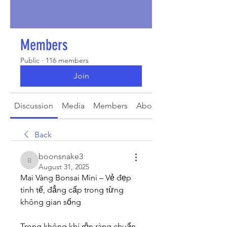
Members
Public
·
116 members
Join
Discussion
Media
Members
About
Back
boonsnake3
boonsnake3
August 31, 2025
Mai Vàng Bonsai Mini – Vẻ đẹp 
tinh tế, đẳng cấp trong từng 
không gian sống
Trong không khí rộn ràng chuẩn 