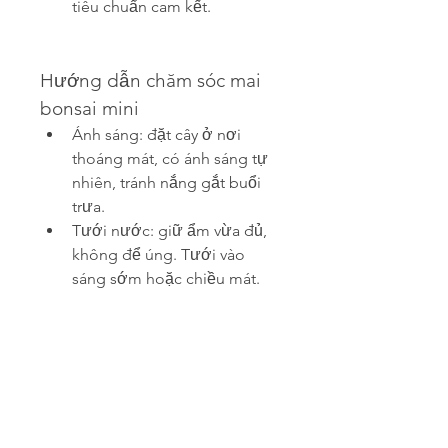
tiêu chuẩn cam kết.
Hướng dẫn chăm sóc mai 
bonsai mini
Ánh sáng: đặt cây ở nơi 
thoáng mát, có ánh sáng tự 
nhiên, tránh nắng gắt buổi 
trưa.
Tưới nước: giữ ẩm vừa đủ, 
không để úng. Tưới vào 
sáng sớm hoặc chiều mát.
Bón phân: định kỳ 15 – 20 
ngày/lần bằng phân hữu cơ 
hoặc phân NPK loãng.
Tỉa lá, tạo dáng: sau khi hoa 
tàn, tiến hành cắt tỉa gọn 
gàng để cây tiếp tục sinh 
trưởng cân đối.