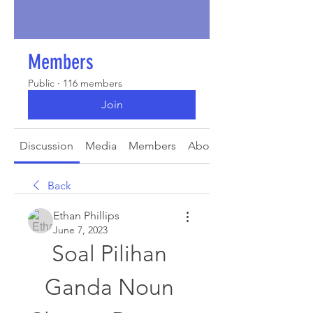
Members
Public
·
116 members
Join
Discussion
Media
Members
About
Back
Ethan Phillips
June 7, 2023
Soal Pilihan 
Ganda Noun 