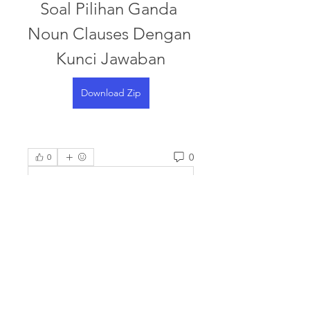
Soal Pilihan Ganda 
Noun Clauses Dengan 
Kunci Jawaban
Download Zip
0
0
Write a comment...
About
Welcome to the group! You can
connect with other members,
ge
...
Read more