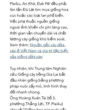
Pleiku, An Khê, Đak Pơ đều phải 
lên tận Đà Lạt tìm mua giống hoa 
cúc hoặc các loại lan phổ biến. 
Việc phụ thuộc nguồn giống 
ngoài tỉnh khiến chi phí tăng cao, 
thời gian vận chuyển dài và chất 
lượng cây giống khó kiểm soát.
Xem thêm: 
Nguồn gốc cây dừa 
sáp ở Việt Nam và giá trị đặc biệt 
của giống dừa sáp
Tuy nhiên, khi Trung tâm Nghiên 
cứu Giống cây trồng Gia Lai bắt 
đầu nhân giống bằng phương 
pháp nuôi cấy mô, tình hình thay 
đổi nhanh chóng.
Ông Hoàng Xuân Tài (tổ 3, 
phường Thắng Lợi, TP. Pleiku) 
chia sẻ:“Giống hoa cúc nuôi cấy 