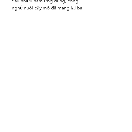
Sau nhiều năm ứng dụng, công 
nghệ nuôi cấy mô đã mang lại ba 
lợi ích nổi bật:
1. Tạo ra nguồn giống sạch 
bệnh
Phòng nuôi cấy đảm bảo vô 
trùng 100%, giúp cây giống 
không mang mầm bệnh nguy 
hiểm – đặc biệt là virus, loại bệnh 
gần như không thể chữa trị.
2. Tăng năng suất và độ 
đồng đều
Khi cây giống sinh trưởng giống 
nhau, nhà vườn dễ kiểm soát thời 
gian nở hoa, kích thước và sản 
lượng.
3. Giảm chi phí và rủi ro
Không phải phụ thuộc nguồn 