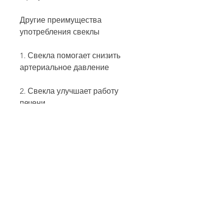
Другие преимущества 
употребления свеклы
1. Свекла помогает снизить 
артериальное давление
2. Свекла улучшает работу 
печени
3. Свекла укрепляет иммунную 
систему
4. Свекла улучшает состояние 
кожи
5. Свекла улучшает 
пищеварение