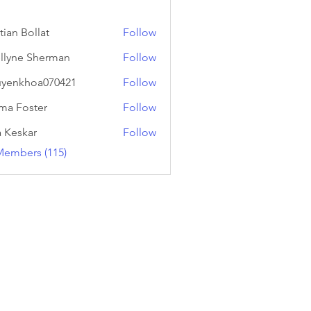
tian Bollat
Follow
llyne Sherman
Follow
yenkhoa070421
Follow
hoa070421
a Foster
Follow
a Keskar
Follow
Members (115)