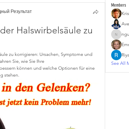
Members
ный Результат
Kris
Ave
er Halswirbelsäule zu 
ngu
nguyenk
Emm
ule zu korrigieren: Ursachen, Symptome und 
Riy
ren Sie, wie Sie Ihre 
See All 
essern können und welche Optionen für eine 
g stehen.