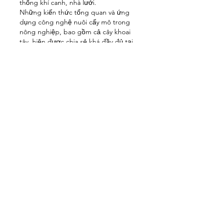
thống khí canh, nhà lưới.
Những kiến thức tổng quan và ứng 
dụng công nghệ nuôi cấy mô trong 
nông nghiệp, bao gồm cả cây khoai 
tây, hiện được chia sẻ khá đầy đủ tại 
https://vigen.vn/
, là nguồn tài liệu 
tham khảo hữu ích cho người làm 
nông nghiệp công nghệ cao.
Xem thêm: 
Nguồn gốc cây dừa sáp ở 
Việt Nam và giá trị đặc biệt của giống 
dừa sáp
Mục tiêu của việc ứng 
dụng nuôi cấy mô khoai 
tây
Việc triển khai nhân giống khoai tây 
bằng nuôi cấy mô hướng tới nhiều 
mục tiêu quan trọng:
Tạo nguồn cây con và củ giống 
khoai tây sạch bệnh, đồng đều, 
năng suất cao.