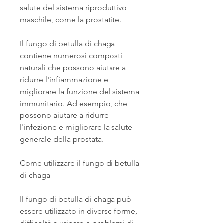
salute del sistema riproduttivo 
maschile, come la prostatite.
Il fungo di betulla di chaga 
contiene numerosi composti 
naturali che possono aiutare a 
ridurre l'infiammazione e 
migliorare la funzione del sistema 
immunitario. Ad esempio, che 
possono aiutare a ridurre 
l'infezione e migliorare la salute 
generale della prostata.
Come utilizzare il fungo di betulla 
di chaga
Il fungo di betulla di chaga può 
essere utilizzato in diverse forme, 
difficoltà a urinare e problemi di 