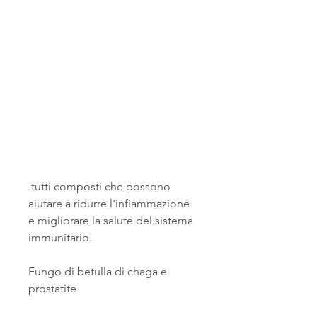
 tutti composti che possono 
aiutare a ridurre l'infiammazione 
e migliorare la salute del sistema 
immunitario.
Fungo di betulla di chaga e 
prostatite