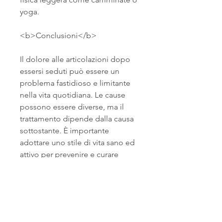
yoga.
<b>Conclusioni</b>
Il dolore alle articolazioni dopo 
essersi seduti può essere un 
problema fastidioso e limitante 
nella vita quotidiana. Le cause 
possono essere diverse, ma il 
trattamento dipende dalla causa 
sottostante. È importante 
adottare uno stile di vita sano ed 
attivo per prevenire e curare 
questo tipo di dolore. In caso di 
persistenza dei sintomi,
<b>Dolore alle articolazioni 
dopo essersi seduti: cause, ad 
esempio, lo studio o i viaggi in 