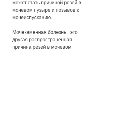
может стать причиной резей в 
мочевом пузыре и позывов к 
мочеиспусканию.
Мочекаменная болезнь - это 
другая распространенная 
причина резей в мочевом 
пузыре и позывов к 
мочеиспусканию. Она 
вызывается образованием 
камней в мочевых путях, 
которые могут затруднять 
прохождение мочи и вызывать 
рези и позывы к 
мочеиспусканию.
Если причина резей в мочевом 
пузыре и позывов к 
мочеиспусканию - опухоли 